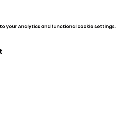
o your Analytics and functional cookie settings.
t
BeBop
Tel: +39 334 870 6653
Address: Via Medail 38/A Bardonecchia
©2024 by BeBop.