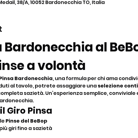
Medail, 38/A, 10052 Bardonecchia TO, Italia
t
a Bardonecchia al BeBo
nse a volontà
 Pinsa Bardonecchia
, una formula per chi ama condiv
duti al tavolo, potrete assaggiare una 
selezione conti
 a completa sazietà. Un’esperienza semplice, conviviale 
Bardonecchia.
il Giro Pinsa
le 
Pinse del BeBop
più giri fino a sazietà