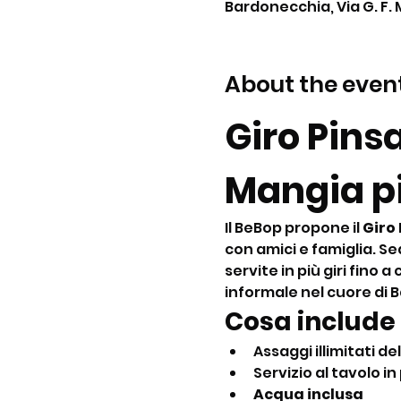
Bardonecchia, Via G. F. 
About the even
Giro Pins
Mangia pi
Il BeBop propone il 
Giro
con amici e famiglia. Se
servite in più giri fino
informale nel cuore di 
Cosa include 
Assaggi illimitati del
Servizio al tavolo in 
Acqua inclusa