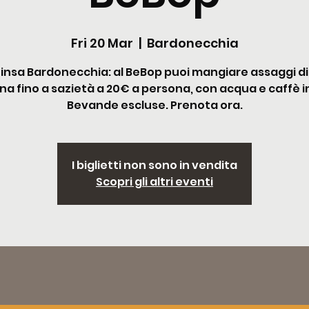
Fri 20 Mar
  |  
Bardonecchia
Pinsa Bardonecchia: al BeBop puoi mangiare assaggi di
a fino a sazietà a 20€ a persona, con acqua e caffè in
Bevande escluse. Prenota ora.
I biglietti non sono in vendita
Scopri gli altri eventi