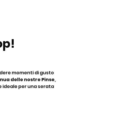
p! 
idere momenti di gusto 
nua delle nostre Pinse
, 
e ideale per una serata 