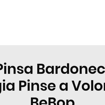
t
Tastings
Cocktail
Blogs
Nuova pagina
Nuova pagi
Pinsa Bardonec
a Pinse a Volo
BeBop