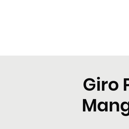
BeBop
Home
Landing Page
Typical dinners
Event Lis
Giro 
Mangi