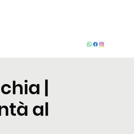
Who loves
na
chia |
ntà al