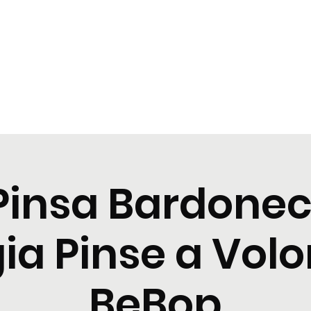
t
Tastings
Cocktail
Blogs
Nuova pagina
Nuova pagi
Pinsa Bardonec
a Pinse a Volo
BeBop