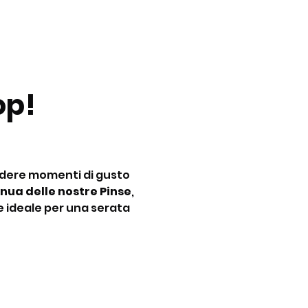
p! 
idere momenti di gusto 
nua delle nostre Pinse
, 
e ideale per una serata 