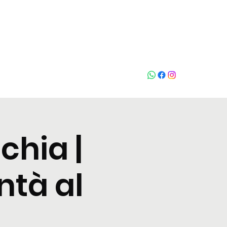
Who loves
na
chia |
ntà al