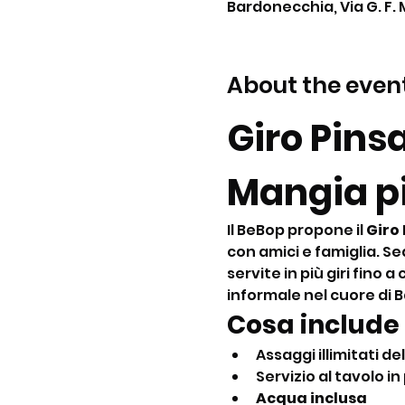
Bardonecchia, Via G. F. 
About the even
Giro Pins
Mangia pi
Il BeBop propone il 
Giro
con amici e famiglia. Se
servite in più giri fino
informale nel cuore di 
Cosa include 
Assaggi illimitati del
Servizio al tavolo in 
Acqua inclusa