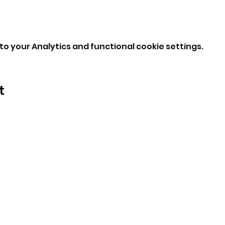
o your Analytics and functional cookie settings.
t
BeBop
Tel: +39 334 870 6653
Address: Via Medail 38/A Bardonecchia
©2024 by BeBop.