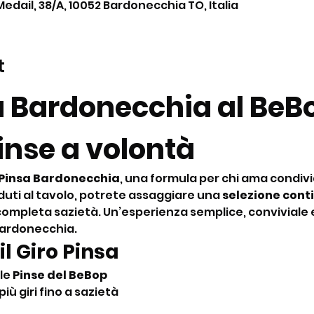
Medail, 38/A, 10052 Bardonecchia TO, Italia
t
a Bardonecchia al BeBo
nse a volontà
 Pinsa Bardonecchia
, una formula per chi ama condiv
duti al tavolo, potrete assaggiare una 
selezione conti
 a completa sazietà. Un’esperienza semplice, conviviale 
Bardonecchia.
il Giro Pinsa
le 
Pinse del BeBop
più giri fino a sazietà