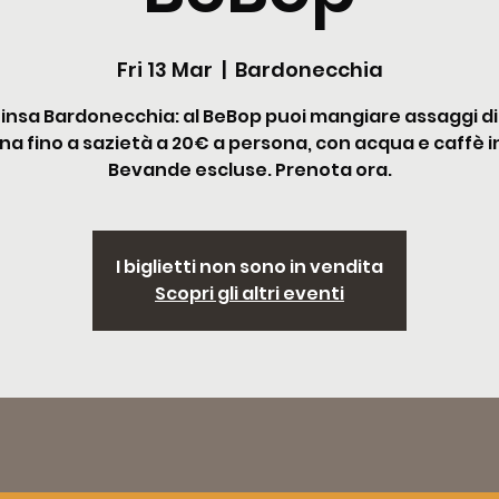
Fri 13 Mar
  |  
Bardonecchia
Pinsa Bardonecchia: al BeBop puoi mangiare assaggi di
a fino a sazietà a 20€ a persona, con acqua e caffè in
Bevande escluse. Prenota ora.
I biglietti non sono in vendita
Scopri gli altri eventi