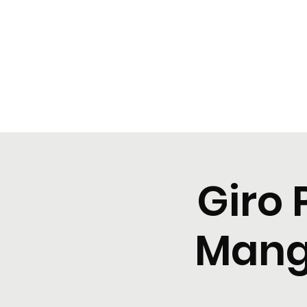
BeBop
Home
Landing Page
Typical dinners
Event Lis
Giro 
Mangi