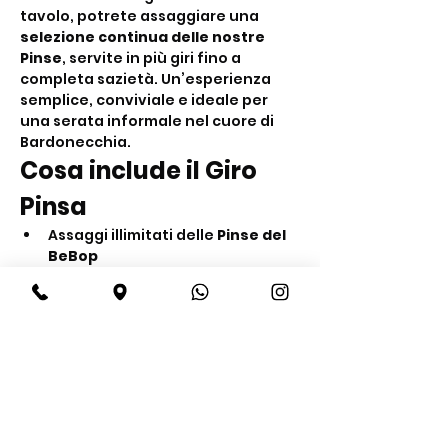
tavolo, potrete assaggiare una 
selezione continua delle nostre 
Pinse
, servite in più giri fino a 
completa sazietà. Un’esperienza 
semplice, conviviale e ideale per 
una serata informale nel cuore di 
Bardonecchia.
Cosa include il Giro 
Pinsa
Assaggi illimitati delle 
Pinse del 
BeBop
Servizio al tavolo in più giri fino a 
sazietà
Acqua inclusa
Show More