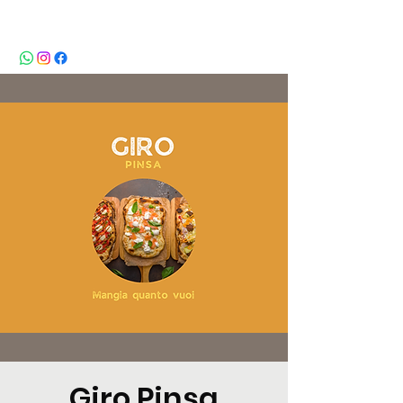
BeBop
Giro Pinsa