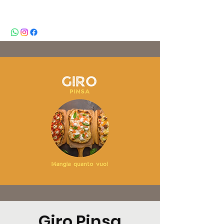
BeBop
Giro Pinsa