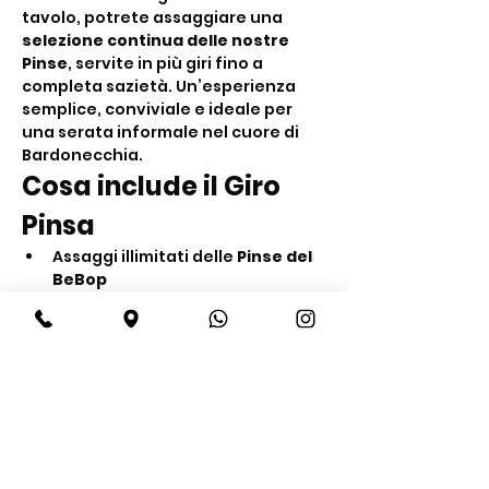
tavolo, potrete assaggiare una 
selezione continua delle nostre 
Pinse
, servite in più giri fino a 
completa sazietà. Un’esperienza 
semplice, conviviale e ideale per 
una serata informale nel cuore di 
Bardonecchia.
Cosa include il Giro 
Pinsa
Assaggi illimitati delle 
Pinse del 
BeBop
Servizio al tavolo in più giri fino a 
sazietà
Acqua inclusa
Show More