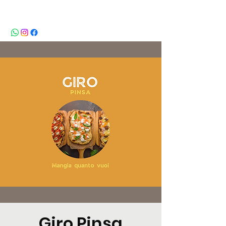
BeBop
Giro Pinsa