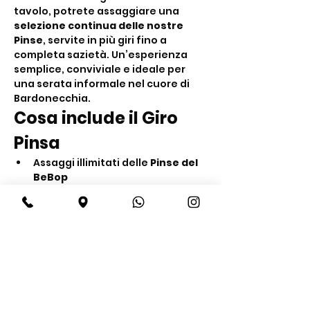
tavolo, potrete assaggiare una 
selezione continua delle nostre 
Pinse
, servite in più giri fino a 
completa sazietà. Un’esperienza 
semplice, conviviale e ideale per 
una serata informale nel cuore di 
Bardonecchia.
Cosa include il Giro 
Pinsa
Assaggi illimitati delle 
Pinse del 
BeBop
Servizio al tavolo in più giri fino a 
sazietà
Acqua inclusa
Show More