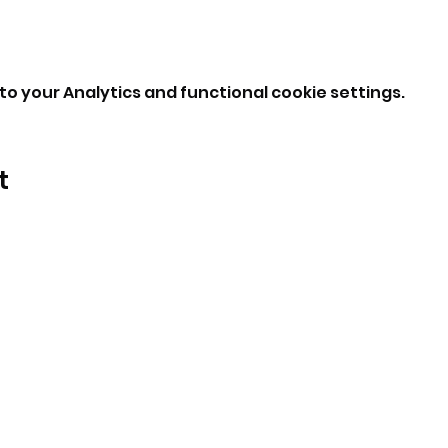
o your Analytics and functional cookie settings.
t
BeBop
Tel: +39 334 870 6653
Address: Via Medail 38/A Bardonecchia
©2024 by BeBop.