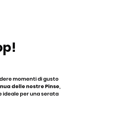
p! 
idere momenti di gusto 
nua delle nostre Pinse
, 
e ideale per una serata 