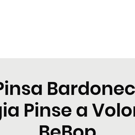
t
Tastings
Cocktail
Blogs
Nuova pagina
Nuova pagi
Pinsa Bardonec
a Pinse a Volo
BeBop