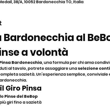
Medail, 38/A, 10052 Bardonecchia TO, Italia
t
a Bardonecchia al BeBo
nse a volontà
 Pinsa Bardonecchia
, una formula per chi ama condiv
duti al tavolo, potrete assaggiare una 
selezione conti
 a completa sazietà. Un’esperienza semplice, conviviale 
Bardonecchia.
il Giro Pinsa
le 
Pinse del BeBop
più giri fino a sazietà