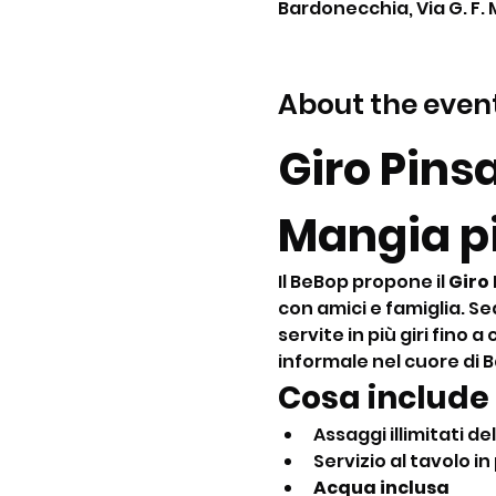
Bardonecchia, Via G. F. 
About the even
Giro Pins
Mangia pi
Il BeBop propone il 
Giro
con amici e famiglia. Se
servite in più giri fino
informale nel cuore di 
Cosa include 
Assaggi illimitati del
Servizio al tavolo in 
Acqua inclusa