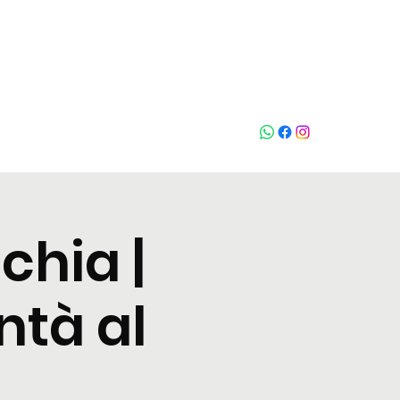
Who loves
na
chia |
ntà al