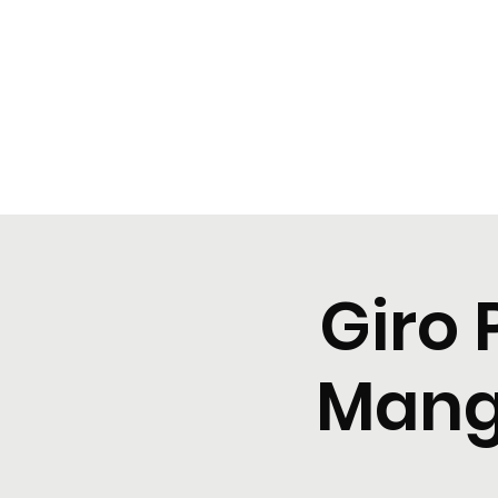
BeBop
Home
Landing Page
Typical dinners
Event Lis
Giro 
Mangi