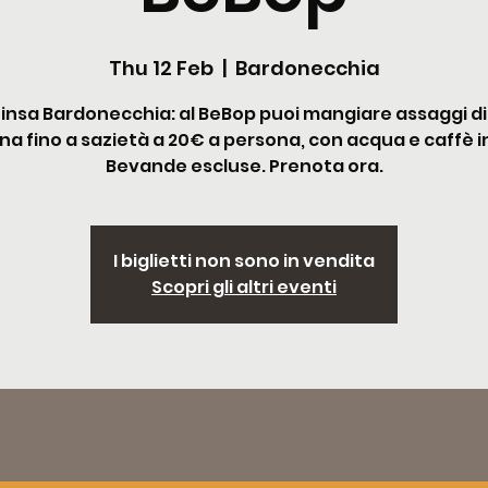
Thu 12 Feb
  |  
Bardonecchia
Pinsa Bardonecchia: al BeBop puoi mangiare assaggi di
a fino a sazietà a 20€ a persona, con acqua e caffè in
Bevande escluse. Prenota ora.
I biglietti non sono in vendita
Scopri gli altri eventi