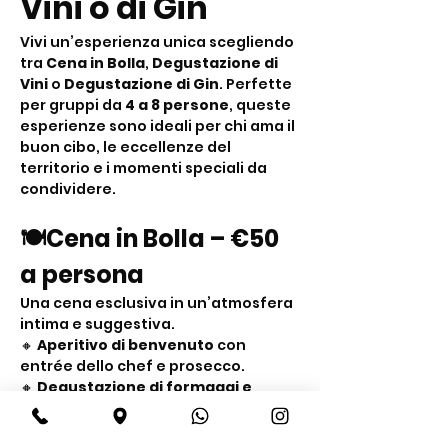
Vini o di Gin
Vivi un’esperienza unica scegliendo 
tra 
Cena in Bolla
, 
Degustazione di 
Vini
 o 
Degustazione di Gin
. Perfette 
per gruppi da 
4 a 8 persone
, queste 
esperienze sono ideali per chi ama il 
buon cibo, le eccellenze del 
territorio e i momenti speciali da 
condividere.
🍽️Cena in Bolla – €50 
a persona
Una cena esclusiva in un’atmosfera 
intima e suggestiva.
🔸 
Aperitivo di benvenuto
 con 
entrée dello chef e prosecco.
🔸 
Degustazione di formaggi e 
salumi
: tome e caprini d’alpeggio, 
blue del Moncenisio, tomini, lardo, 