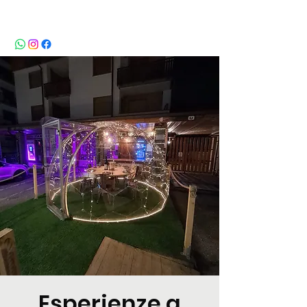
BeBop
Esperienze a