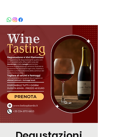
BeBop
Degustazioni