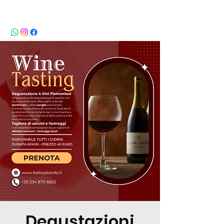
BeBop
Degustazioni