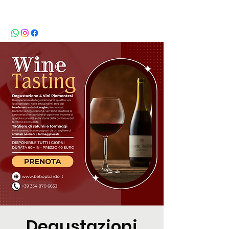
BeBop
Degustazioni