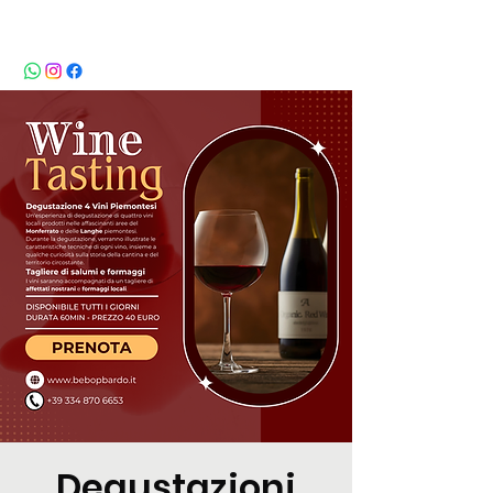
BeBop
Degustazioni