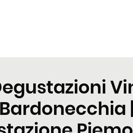
t
Tastings
Cocktail
Blogs
Nuova pagina
Nuova pagi
egustazioni Vi
Bardonecchia 
tazione Piemo