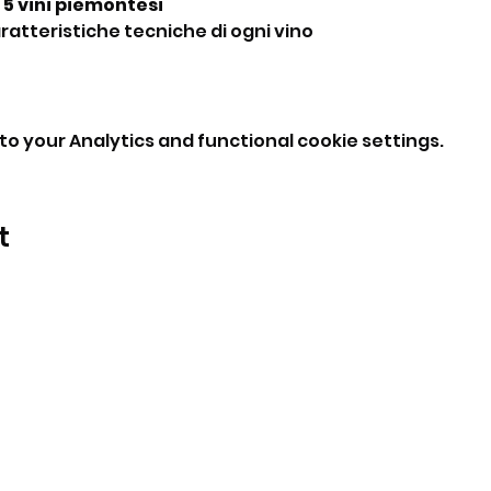
 5 vini piemontesi
ratteristiche tecniche di ogni vino
o your Analytics and functional cookie settings.
t
BeBop
Tel: +39 334 870 6653
Address: Via Medail 38/A Bardonecchia