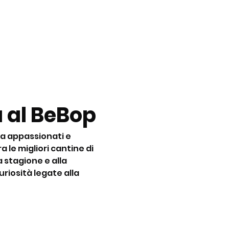
 al BeBop
a appassionati e 
 le migliori cantine di 
la stagione e alla 
riosità legate alla 