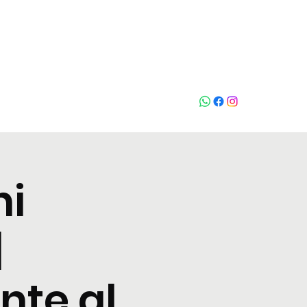
Who loves
na
ni
|
nte al