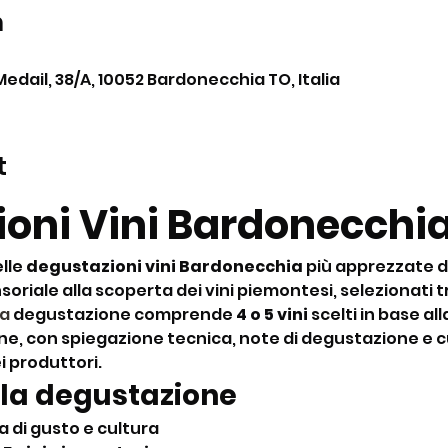
n
Medail, 38/A, 10052 Bardonecchia TO, Italia
t
oni Vini Bardonecchia
lle 
degustazioni vini Bardonecchia
 più apprezzate d
oriale alla scoperta dei vini piemontesi, selezionati tra
La
 degustazione comprende 
4 o 5 vini
 scelti in base al
ine, con spiegazione tecnica, note di degustazione e cu
ei produttori.
 la degustazione
 di gusto e cultura