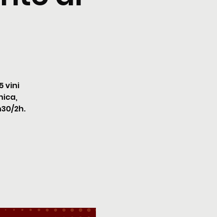
 vini
nica,
h30/2h.