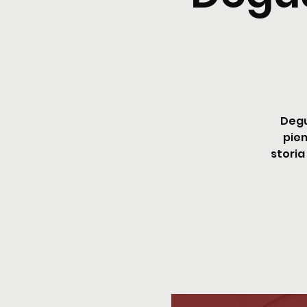
Degu
piem
storia