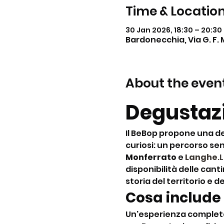
Time & Locatio
30 Jan 2026, 18:30 – 20:30
Bardonecchia, Via G. F. 
About the even
Degustazi
Il BeBop propone una de
curiosi: un percorso sens
Monferrato
 e 
Langhe
.
disponibilità delle cant
storia del territorio e d
Cosa include
Un'esperienza completa