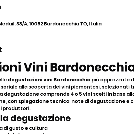
n
Medail, 38/A, 10052 Bardonecchia TO, Italia
t
oni Vini Bardonecchia
lle 
degustazioni vini Bardonecchia
 più apprezzate d
oriale alla scoperta dei vini piemontesi, selezionati tra
La
 degustazione comprende 
4 o 5 vini
 scelti in base al
ine, con spiegazione tecnica, note di degustazione e cu
ei produttori.
 la degustazione
 di gusto e cultura