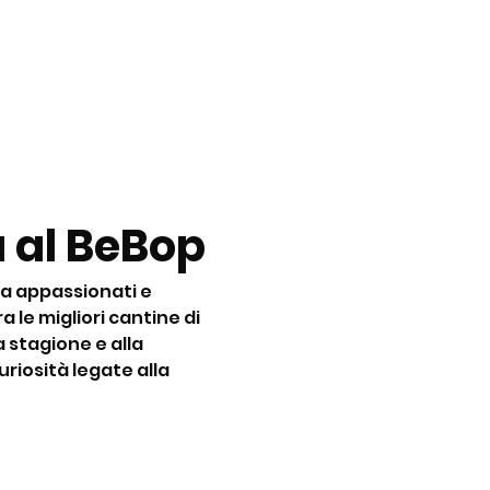
 al BeBop
a appassionati e 
 le migliori cantine di 
la stagione e alla 
riosità legate alla 