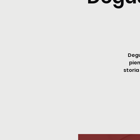
Degu
piem
storia