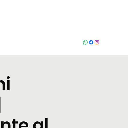
Who loves
na
ni
|
nte al