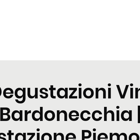
t
Tastings
Cocktail
Blogs
Nuova pagina
Nuova pagi
egustazioni Vi
Bardonecchia 
tazione Piemo