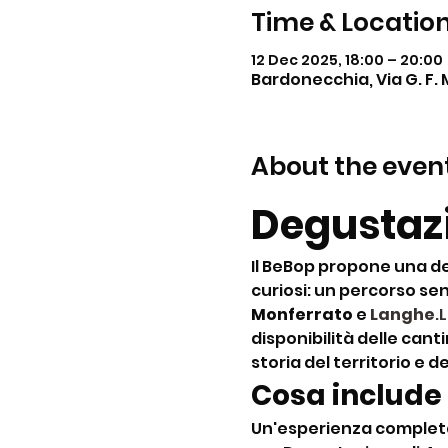
Time & Locatio
12 Dec 2025, 18:00 – 20:00
Bardonecchia, Via G. F. 
About the even
Degustazi
Il BeBop propone una de
curiosi: un percorso sens
Monferrato
 e 
Langhe
.
disponibilità delle cant
storia del territorio e d
Cosa include
Un'esperienza completa