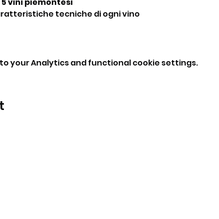
 5 vini piemontesi
ratteristiche tecniche di ogni vino
o your Analytics and functional cookie settings.
t
BeBop
Tel: +39 334 870 6653
Address: Via Medail 38/A Bardonecchia