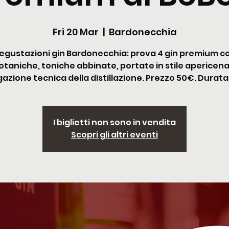
Fri 20 Mar
  |  
Bardonecchia
egustazioni gin Bardonecchia: prova 4 gin premium c
otaniche, toniche abbinate, portate in stile apericena
azione tecnica della distillazione. Prezzo 50€. Durata
I biglietti non sono in vendita
Scopri gli altri eventi