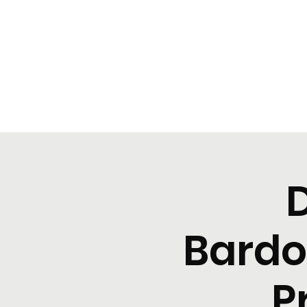
BeBop
Home
Landing Page
Typical dinners
Event Lis
Bardo
P