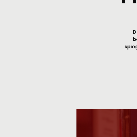
D
b
spieg