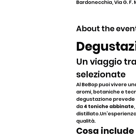
Bardonecchia, Via G. F. 
About the even
Degustazi
Un viaggio tra
selezionate
Al BeBop puoi vivere una 
aromi, botaniche e tecn
degustazione prevede l
da 
4 toniche abbinate
distillato.Un’esperienza
qualità.
Cosa include