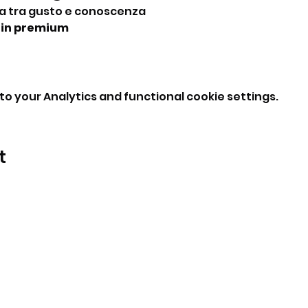
a tra gusto e conoscenza
gin premium
o your Analytics and functional cookie settings.
t
BeBop
Tel: +39 334 870 6653
Address: Via Medail 38/A Bardonecchia