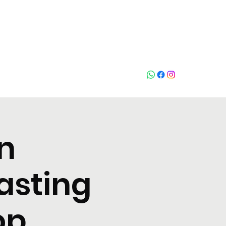
Who loves
na
n
asting
op