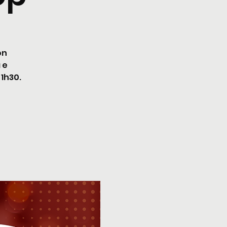
on
 e
 1h30.