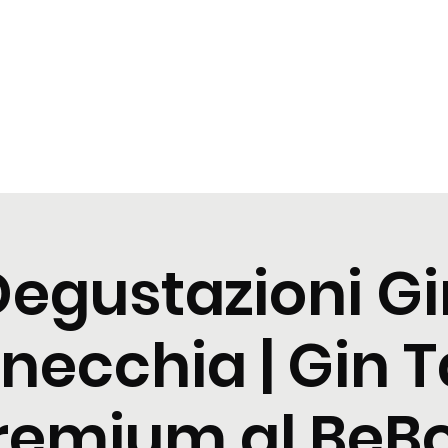
t
Tastings
Cocktail
Blogs
Nuova pagina
Nuova pagi
Degustazioni Gi
necchia | Gin T
remium al BeB