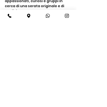
appassionati, curiosi e gruppi in 
cerca di una serata originale e di 
qualità.
Cosa include la 
degustazione
Un’esperienza completa tra gusto e 
conoscenza
Degustazione di 
4 gin premium
Show More
Share this event