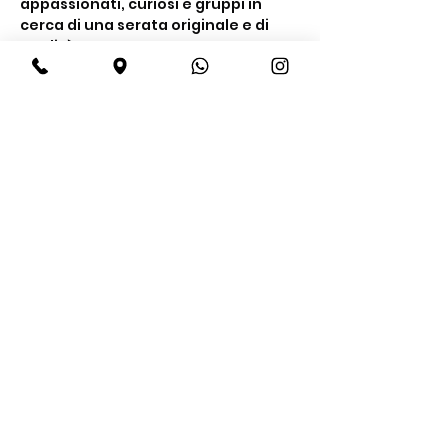
appassionati, curiosi e gruppi in 
cerca di una serata originale e di 
qualità.
Cosa include la 
degustazione
Un’esperienza completa tra gusto e 
conoscenza
Degustazione di 
4 gin premium
Show More
Share this event