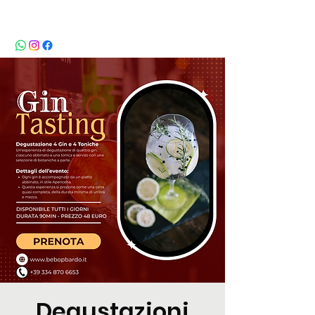
BeBop
Degustazioni