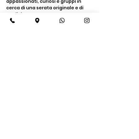
appassionati, curiosi e gruppi in 
cerca di una serata originale e di 
qualità.
Cosa include la 
degustazione
Un’esperienza completa tra gusto e 
conoscenza
Degustazione di 
4 gin premium
Show More
Share this event