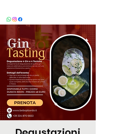
BeBop
Degustazioni