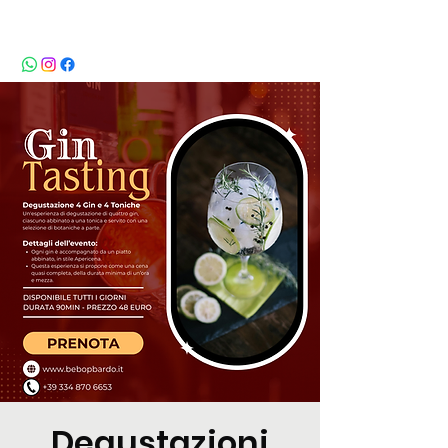
BeBop
Degustazioni