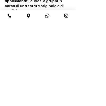
appassionati, curiosi e gruppi in 
cerca di una serata originale e di 
qualità.
Cosa include la 
degustazione
Un’esperienza completa tra gusto e 
conoscenza
Degustazione di 
4 gin premium
Show More
Share this event