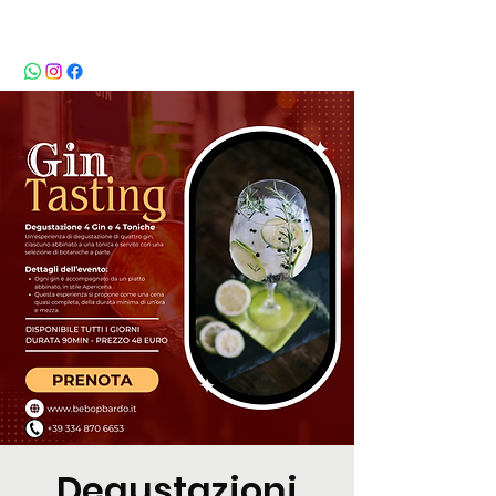
BeBop
Degustazioni