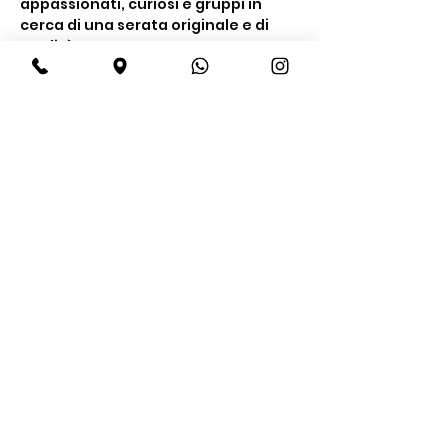
appassionati, curiosi e gruppi in 
cerca di una serata originale e di 
qualità.
Cosa include la 
degustazione
Un’esperienza completa tra gusto e 
conoscenza
Degustazione di 
4 gin premium
Show More
Share this event