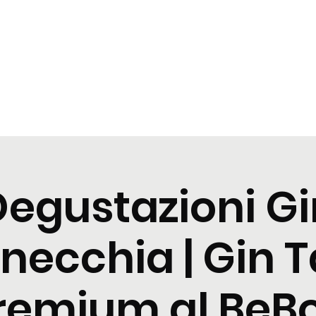
t
Tastings
Cocktail
Blogs
Nuova pagina
Nuova pagi
Degustazioni Gi
necchia | Gin T
remium al BeB