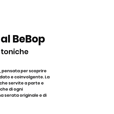
 al BeBop
 toniche 
, pensata per scoprire 
dato e coinvolgente. La 
he servite a parte e 
che di ogni 
a serata originale e di 