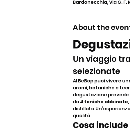
Bardonecchia, Via G. F. 
About the even
Degustazi
Un viaggio tra
selezionate
Al BeBop puoi vivere una 
aromi, botaniche e tecn
degustazione prevede l
da 
4 toniche abbinate
distillato.Un’esperienza
qualità.
Cosa include