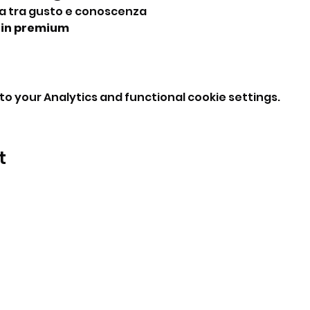
a tra gusto e conoscenza
gin premium
o your Analytics and functional cookie settings.
t
BeBop
Tel: +39 334 870 6653
Address: Via Medail 38/A Bardonecchia