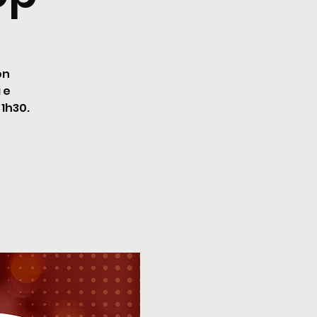
on
 e
 1h30.