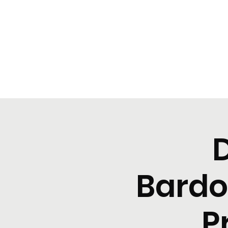
BeBop
Home
Landing Page
Typical dinners
Event Lis
Bardo
P