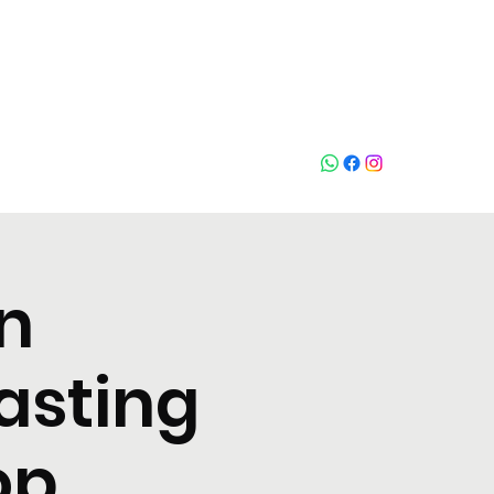
Who loves
na
n
asting
op