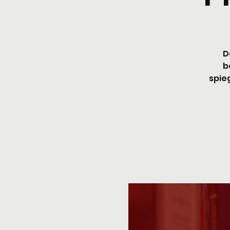
D
b
spieg