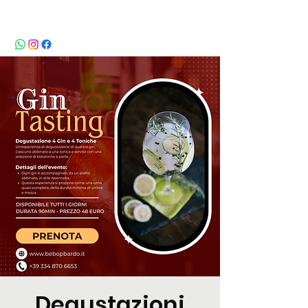
BeBop
Degustazioni