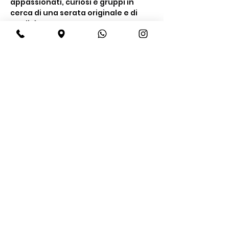
appassionati, curiosi e gruppi in 
cerca di una serata originale e di 
qualità.
Cosa include la 
degustazione
Un’esperienza completa tra gusto e 
conoscenza
Degustazione di 
4 gin premium
Show More
Share this event