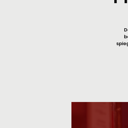
D
b
spieg