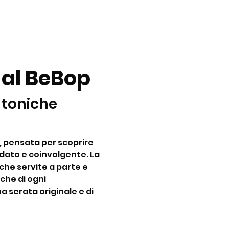
 al BeBop
 toniche 
, pensata per scoprire 
dato e coinvolgente. La 
he servite a parte e 
che di ogni 
a serata originale e di 