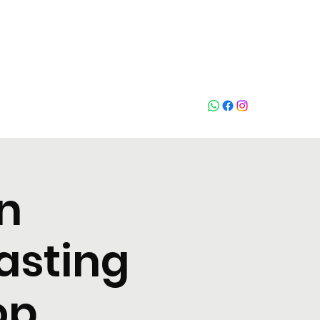
Who loves
na
n
asting
op