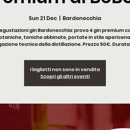
Sun 21 Dec
  |  
Bardonecchia
egustazioni gin Bardonecchia: prova 4 gin premium c
otaniche, toniche abbinate, portate in stile apericena
azione tecnica della distillazione. Prezzo 50€. Durata
I biglietti non sono in vendita
Scopri gli altri eventi