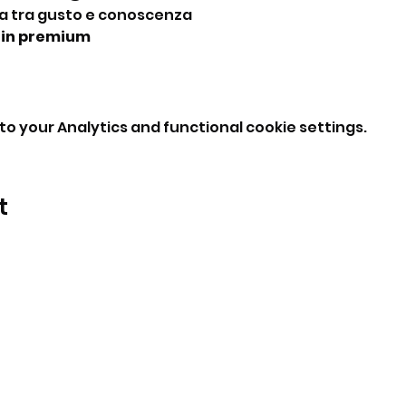
a tra gusto e conoscenza
gin premium
o your Analytics and functional cookie settings.
t
BeBop
Tel: +39 334 870 6653
Address: Via Medail 38/A Bardonecchia