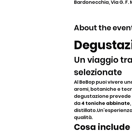
Bardonecchia, Via G. F. 
About the even
Degustazi
Un viaggio tra
selezionate
Al BeBop puoi vivere una 
aromi, botaniche e tecn
degustazione prevede l
da 
4 toniche abbinate
distillato.Un’esperienza
qualità.
Cosa include