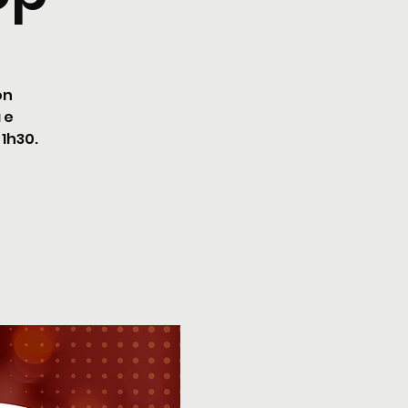
on
 e
 1h30.