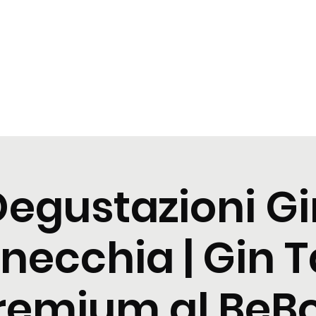
t
Tastings
Cocktail
Blogs
Nuova pagina
Nuova pagi
Degustazioni Gi
necchia | Gin T
remium al BeB