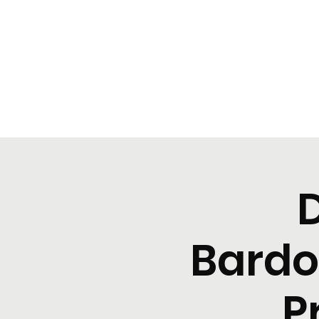
BeBop
Home
Landing Page
Typical dinners
Event Lis
Bardo
P