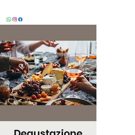
BeBop
Degustazione