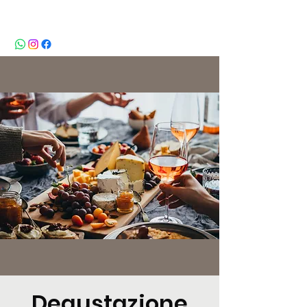
BeBop
Degustazione