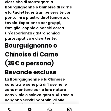
classiche di montagna: la 
Bourguignonne o Chinoise di carne
e la 
Raclette
, entrambe servite con 
pentolini o piastre direttamente al 
tavolo. Esperienze per gruppi, 
famiglie, coppie e per chi cerca 
un’esperienza gastronomica 
partecipativa e divertente.
Bourguignonne o 
Chinoise di Carne 
(35€ a persona) 
Bevande escluse
La 
Bourguignonne
 e la 
Chinoise
sono tra le cene più diffuse nelle 
zone montane per la loro natura 
conviviale e coinvolgente. Al  tavolo 
vengono serviti pentolini di 
olio 
bollente
 (Bourguignonne) o di 
brodo bollente
 (Chinoise) nei quali i 