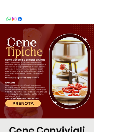
BeBop
Cene Conviviali