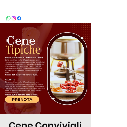
BeBop
Cene Conviviali