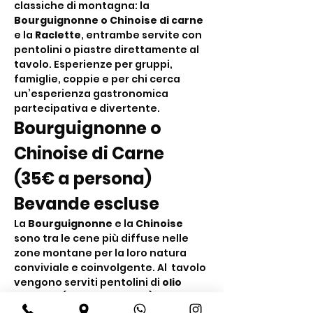
classiche di montagna: la 
Bourguignonne o Chinoise di carne
e la 
Raclette
, entrambe servite con 
pentolini o piastre direttamente al 
tavolo. Esperienze per gruppi, 
famiglie, coppie e per chi cerca 
un’esperienza gastronomica 
partecipativa e divertente.
Bourguignonne o 
Chinoise di Carne 
(35€ a persona) 
Bevande escluse
La 
Bourguignonne
 e la 
Chinoise
sono tra le cene più diffuse nelle 
zone montane per la loro natura 
conviviale e coinvolgente. Al  tavolo 
vengono serviti pentolini di 
olio 
bollente
 (Bourguignonne) o di 
brodo bollente
 (Chinoise) nei quali i 