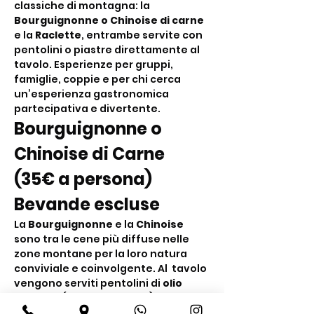
classiche di montagna: la 
Bourguignonne o Chinoise di carne
e la 
Raclette
, entrambe servite con 
pentolini o piastre direttamente al 
tavolo. Esperienze per gruppi, 
famiglie, coppie e per chi cerca 
un’esperienza gastronomica 
partecipativa e divertente.
Bourguignonne o 
Chinoise di Carne 
(35€ a persona) 
Bevande escluse
La 
Bourguignonne
 e la 
Chinoise
sono tra le cene più diffuse nelle 
zone montane per la loro natura 
conviviale e coinvolgente. Al  tavolo 
vengono serviti pentolini di 
olio 
bollente
 (Bourguignonne) o di 
brodo bollente
 (Chinoise) nei quali i 