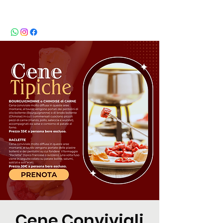
BeBop
Cene Conviviali