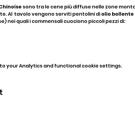
Chinoise
 sono tra le cene più diffuse nelle zone monta
e. Al  tavolo vengono serviti pentolini di 
olio bollente
se) nei quali i commensali cuociono piccoli pezzi di:
o your Analytics and functional cookie settings.
t