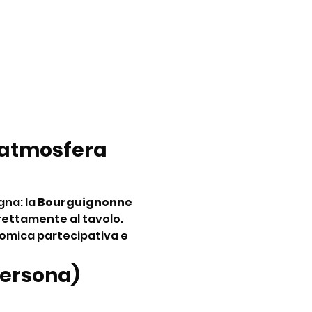
’atmosfera 
na: la 
Bourguignonne 
rettamente al tavolo. 
nomica partecipativa e 
ersona) 