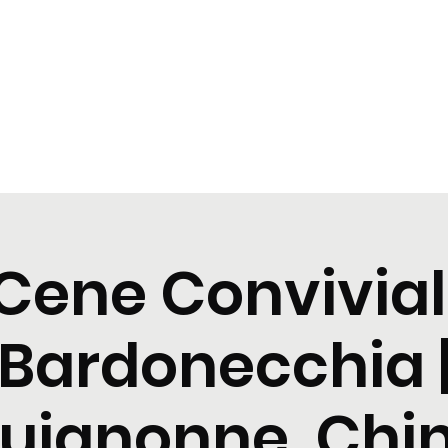
t
Tastings
Cocktail
Blogs
Nuova pagina
Nuova pagi
Cene Convivial
Bardonecchia 
uignonne, Chin