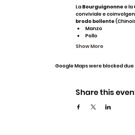
La 
Bourguignonne
 e la 
conviviale e coinvolgent
brodo bollente
 (Chinoi
Manzo
Pollo
Show More
Google Maps were blocked due t
Share this even