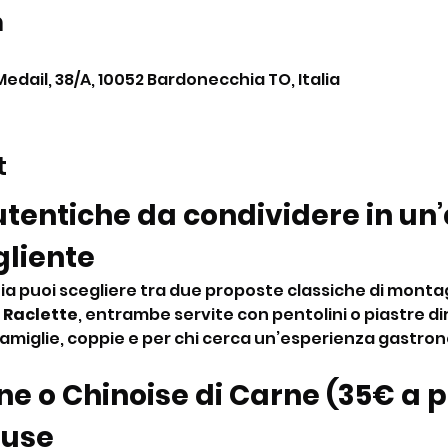
n
Medail, 38/A, 10052 Bardonecchia TO, Italia
t
tentiche da condividere in un
gliente
ia puoi scegliere tra due proposte classiche di montag
 
Raclette
, entrambe servite con pentolini o piastre di
famiglie, coppie e per chi cerca un’esperienza gastro
e o Chinoise di Carne (35€ a p
luse