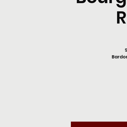
R
Bardon