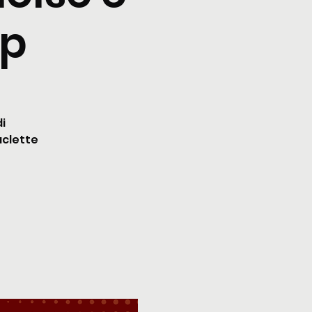
op
i
aclette