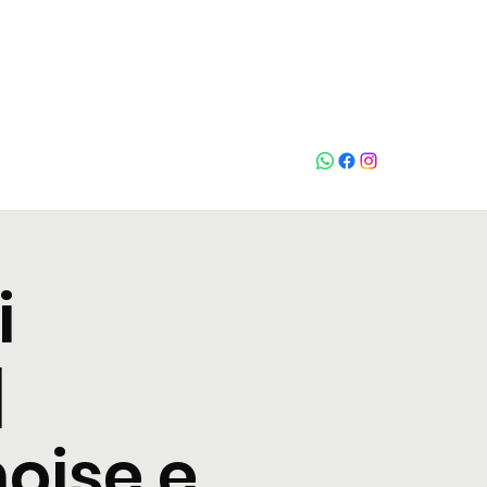
Who loves
na
i
|
oise e