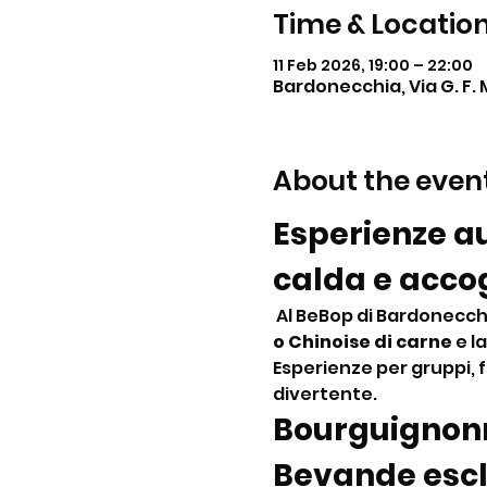
Time & Locatio
11 Feb 2026, 19:00 – 22:00
Bardonecchia, Via G. F. 
About the even
Esperienze au
calda e acco
 Al BeBop di Bardonecch
o Chinoise di carne
 e la
Esperienze per gruppi, 
divertente.
Bourguignonn
Bevande esc