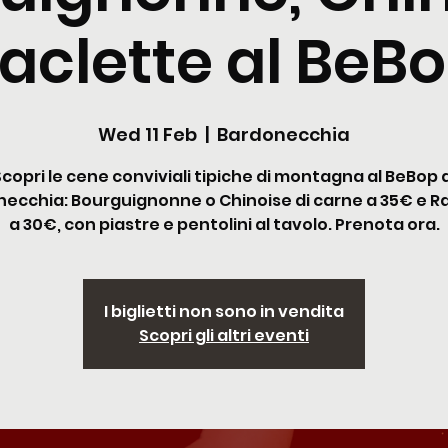
aclette al BeB
Wed 11 Feb
  |  
Bardonecchia
Scopri le cene conviviali tipiche di montagna al BeBop d
ecchia: Bourguignonne o Chinoise di carne a 35€ e R
a 30€, con piastre e pentolini al tavolo. Prenota ora.
I biglietti non sono in vendita
Scopri gli altri eventi