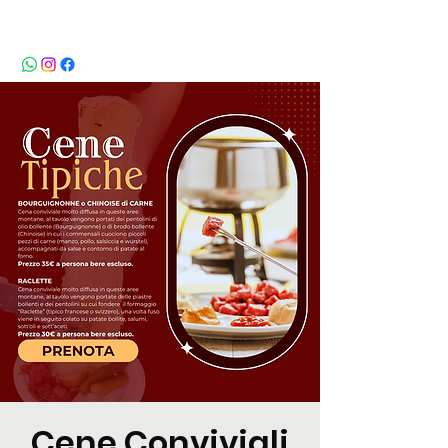
BeBop
Cene Conviviali