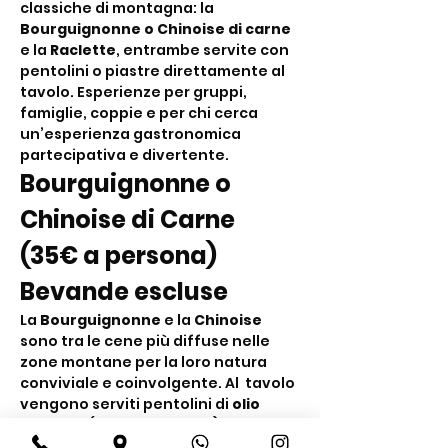
classiche di montagna: la 
Bourguignonne o Chinoise di carne
e la 
Raclette
, entrambe servite con 
pentolini o piastre direttamente al 
tavolo. Esperienze per gruppi, 
famiglie, coppie e per chi cerca 
un’esperienza gastronomica 
partecipativa e divertente.
Bourguignonne o 
Chinoise di Carne 
(35€ a persona) 
Bevande escluse
La 
Bourguignonne
 e la 
Chinoise
sono tra le cene più diffuse nelle 
zone montane per la loro natura 
conviviale e coinvolgente. Al  tavolo 
vengono serviti pentolini di 
olio 
bollente
 (Bourguignonne) o di 
brodo bollente
 (Chinoise) nei quali i 