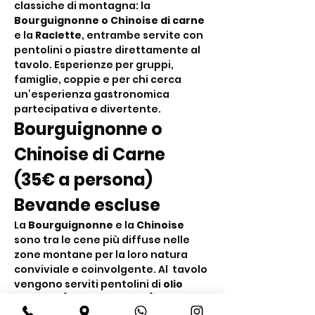
classiche di montagna: la 
Bourguignonne o Chinoise di carne
e la 
Raclette
, entrambe servite con 
pentolini o piastre direttamente al 
tavolo. Esperienze per gruppi, 
famiglie, coppie e per chi cerca 
un’esperienza gastronomica 
partecipativa e divertente.
Bourguignonne o 
Chinoise di Carne 
(35€ a persona) 
Bevande escluse
La 
Bourguignonne
 e la 
Chinoise
sono tra le cene più diffuse nelle 
zone montane per la loro natura 
conviviale e coinvolgente. Al  tavolo 
vengono serviti pentolini di 
olio 
bollente
 (Bourguignonne) o di 
brodo bollente
 (Chinoise) nei quali i 