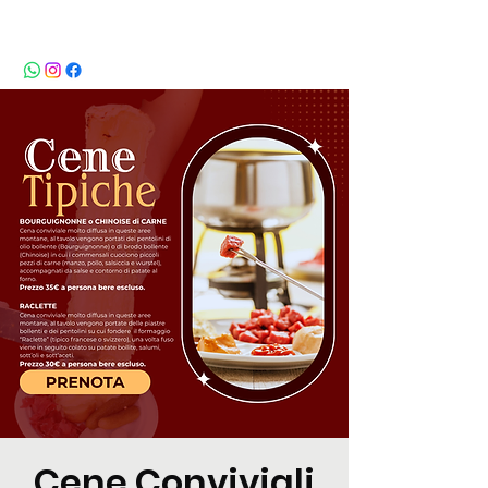
BeBop
Cene Conviviali