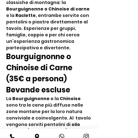
classiche di montagna: la 
Bourguignonne o Chinoise di carne
e la 
Raclette
, entrambe servite con 
pentolini o piastre direttamente al 
tavolo. Esperienze per gruppi, 
famiglie, coppie e per chi cerca 
un’esperienza gastronomica 
partecipativa e divertente.
Bourguignonne o 
Chinoise di Carne 
(35€ a persona) 
Bevande escluse
La 
Bourguignonne
 e la 
Chinoise
sono tra le cene più diffuse nelle 
zone montane per la loro natura 
conviviale e coinvolgente. Al  tavolo 
vengono serviti pentolini di 
olio 
bollente
 (Bourguignonne) o di 
brodo bollente
 (Chinoise) nei quali i 