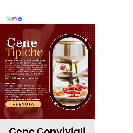
BeBop
Cene Conviviali