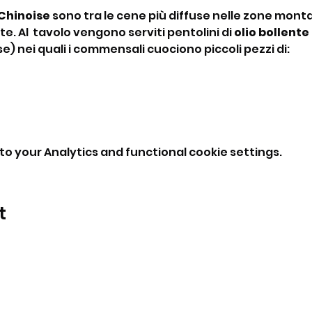
Chinoise
 sono tra le cene più diffuse nelle zone monta
e. Al  tavolo vengono serviti pentolini di 
olio bollente
se) nei quali i commensali cuociono piccoli pezzi di:
o your Analytics and functional cookie settings.
t