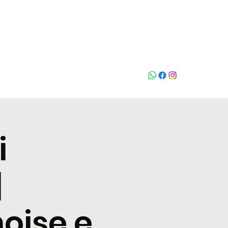
Who loves
na
i
|
oise e