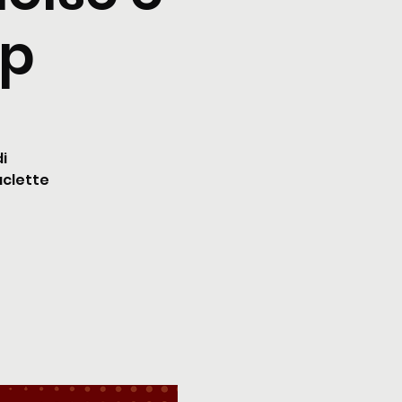
op
i
aclette