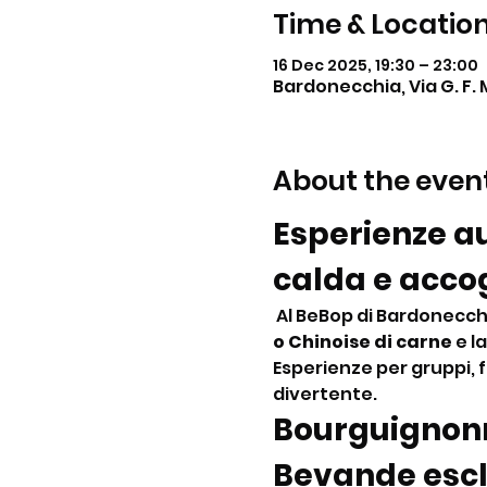
Time & Locatio
16 Dec 2025, 19:30 – 23:00
Bardonecchia, Via G. F. 
About the even
Esperienze au
calda e acco
 Al BeBop di Bardonecch
o Chinoise di carne
 e la
Esperienze per gruppi, 
divertente.
Bourguignonn
Bevande esc