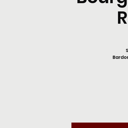
R
Bardon