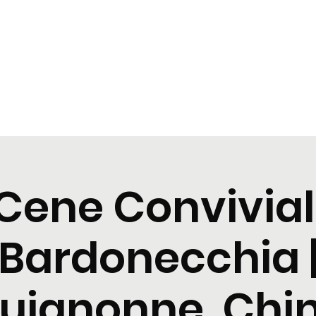
t
Tastings
Cocktail
Blogs
Nuova pagina
Nuova pagi
Cene Convivial
Bardonecchia 
uignonne, Chin