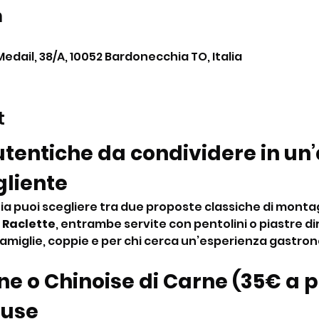
n
Medail, 38/A, 10052 Bardonecchia TO, Italia
t
tentiche da condividere in un
gliente
ia puoi scegliere tra due proposte classiche di montag
 
Raclette
, entrambe servite con pentolini o piastre di
famiglie, coppie e per chi cerca un’esperienza gastro
e o Chinoise di Carne (35€ a p
luse