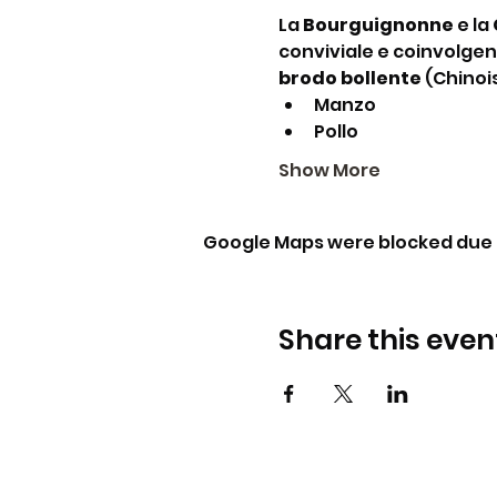
La 
Bourguignonne
 e la 
conviviale e coinvolgent
brodo bollente
 (Chinoi
Manzo
Pollo
Show More
Google Maps were blocked due t
Share this even