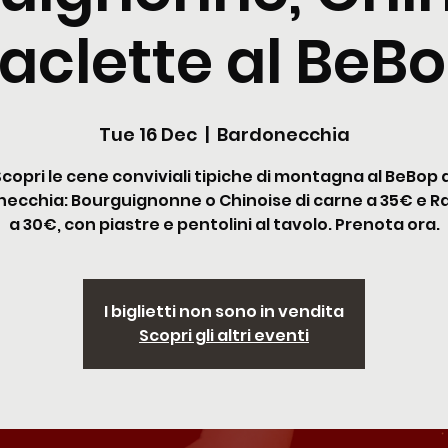
aclette al BeB
Tue 16 Dec
  |  
Bardonecchia
Scopri le cene conviviali tipiche di montagna al BeBop d
ecchia: Bourguignonne o Chinoise di carne a 35€ e R
a 30€, con piastre e pentolini al tavolo. Prenota ora.
I biglietti non sono in vendita
Scopri gli altri eventi