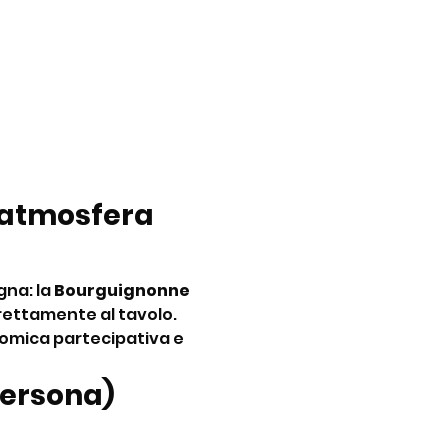
’atmosfera 
na: la 
Bourguignonne 
rettamente al tavolo. 
nomica partecipativa e 
ersona) 