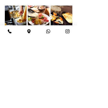
Share this event
BeBop
Tel:
+39 334 870 6653
Address: Via Medail 38/A Bardonecchia