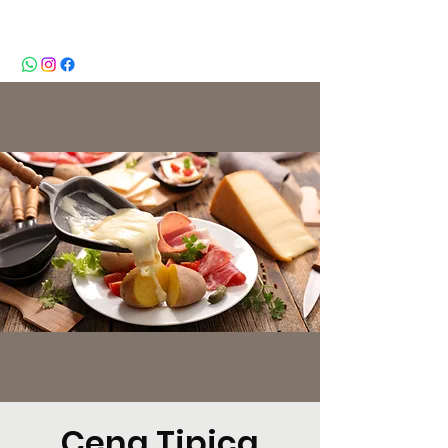
BeBop
Cena Tipica