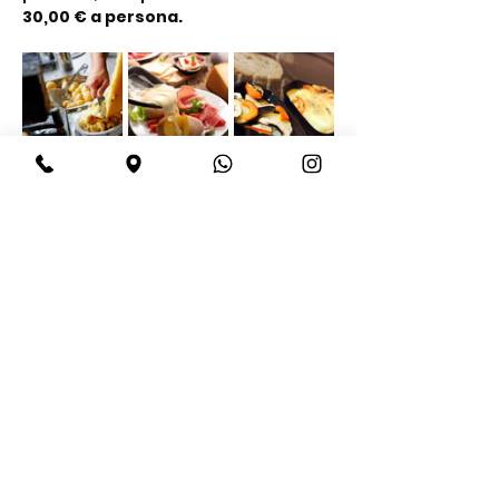
30,00 € a persona.
Share this event
BeBop
Tel:
+39 334 870 6653