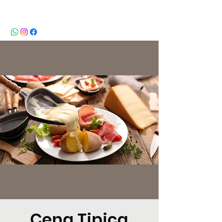
BeBop
Cena Tipica