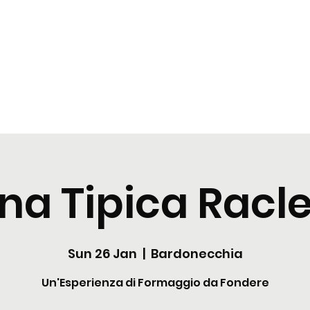
t
Tastings
Cocktail
Blogs
Nuova pagina
Nuova pagi
na Tipica Racle
Sun 26 Jan
  |  
Bardonecchia
Un'Esperienza di Formaggio da Fondere