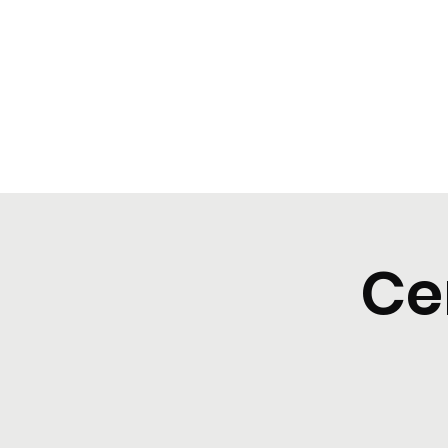
BeBop
Home
Landing Page
Typical dinners
Event Lis
Ce