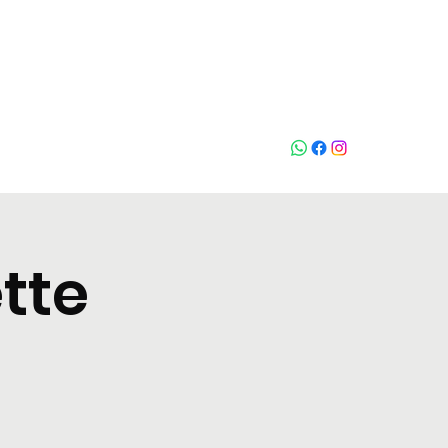
Who loves
na
tte