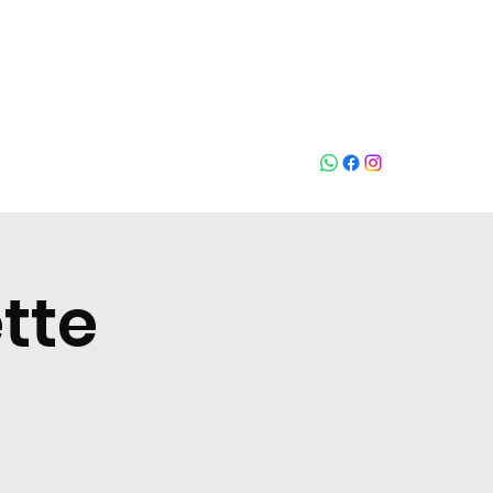
Who loves
na
tte