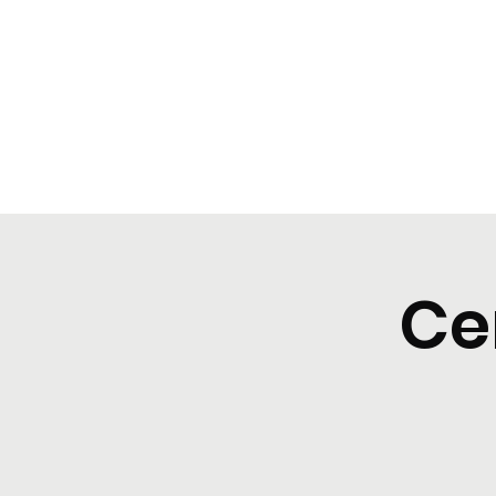
BeBop
Home
Landing Page
Typical dinners
Event Lis
Ce