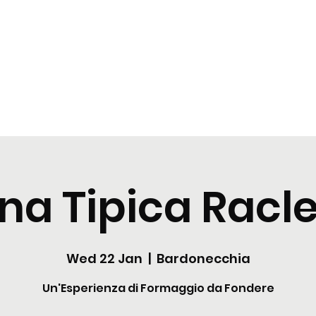
t
Tastings
Cocktail
Blogs
Nuova pagina
Nuova pagi
na Tipica Racle
Wed 22 Jan
  |  
Bardonecchia
Un'Esperienza di Formaggio da Fondere