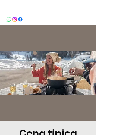
BeBop
Cena tipica