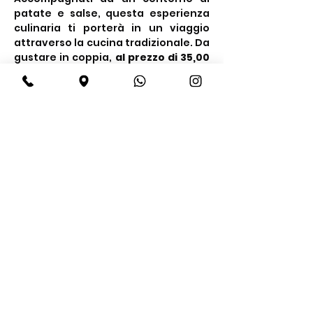
patate e salse, questa esperienza 
culinaria ti porterà in un viaggio 
attraverso la cucina tradizionale. Da 
gustare in coppia, 
al prezzo di 35,00 
€ a persona.
Share this event
BeBop
Tel:
+39 334 870 6653
Address: Via Medail 38/A Bardonecchia