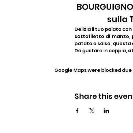
BOURGUIGNONN
sulla
Delizia il tuo palato co
sottofiletto di manzo, 
patate e salse, questa e
Da gustare in coppia, 
al
Google Maps were blocked due t
Share this even