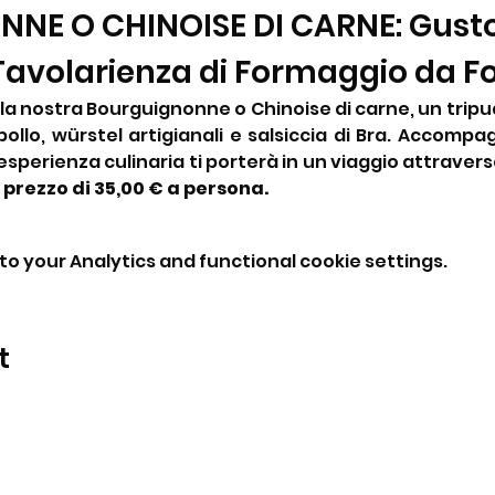
E O CHINOISE DI CARNE: Gusto 
 Tavolarienza di Formaggio da F
n la nostra Bourguignonne o Chinoise di carne, un tripud
pollo, würstel artigianali e salsiccia di Bra. Accompa
sperienza culinaria ti porterà in un viaggio attraverso
 prezzo di 35,00 € a persona.
o your Analytics and functional cookie settings.
t