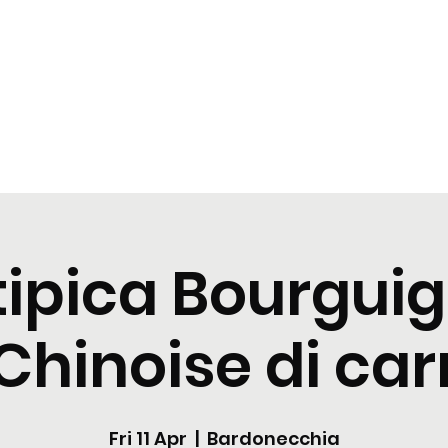
t
Tastings
Cocktail
Blogs
Nuova pagina
Nuova pagi
tipica Bourgui
Chinoise di ca
Fri 11 Apr
  |  
Bardonecchia