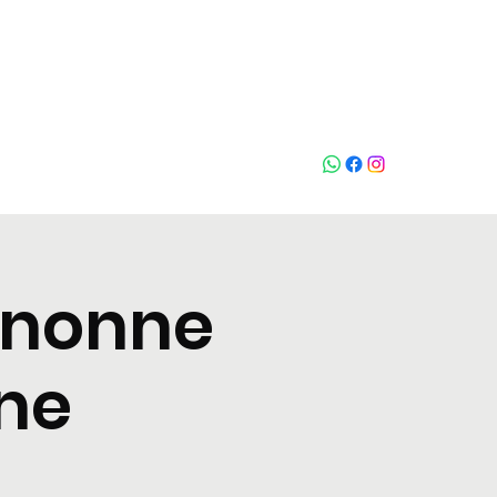
Who loves
na
gnonne
rne