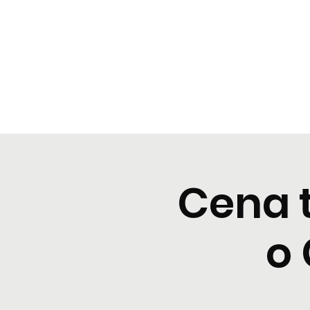
BeBop
Home
Landing Page
Typical dinners
Event Lis
Cena 
o 