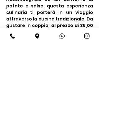
patate e salse, questa esperienza 
culinaria ti porterà in un viaggio 
attraverso la cucina tradizionale. Da 
gustare in coppia, 
al prezzo di 35,00 
€ a persona.
Share this event
BeBop
Tel:
+39 334 870 6653
Address: Via Medail 38/A Bardonecchia