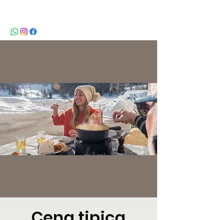
BeBop
Cena tipica