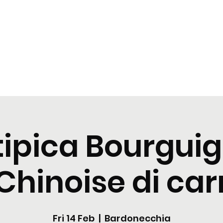
t
Tastings
Cocktail
Blogs
Nuova pagina
Nuova pagi
tipica Bourgui
Chinoise di ca
Fri 14 Feb
  |  
Bardonecchia