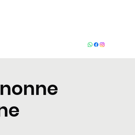
Who loves
na
gnonne
rne