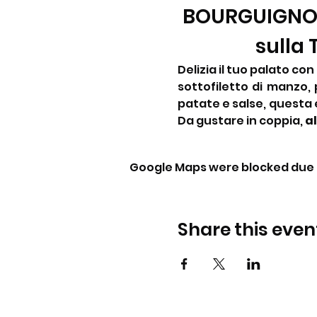
BOURGUIGNONN
sulla
Delizia il tuo palato co
sottofiletto di manzo, 
patate e salse, questa e
Da gustare in coppia, 
al
Google Maps were blocked due t
Share this even