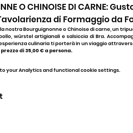
E O CHINOISE DI CARNE: Gusto 
 Tavolarienza di Formaggio da F
n la nostra Bourguignonne o Chinoise di carne, un tripud
pollo, würstel artigianali e salsiccia di Bra. Accompa
sperienza culinaria ti porterà in un viaggio attraverso
 prezzo di 35,00 € a persona.
o your Analytics and functional cookie settings.
t