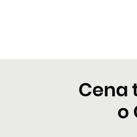
BeBop
Home
Landing Page
Typical dinners
Event Lis
Cena 
o 