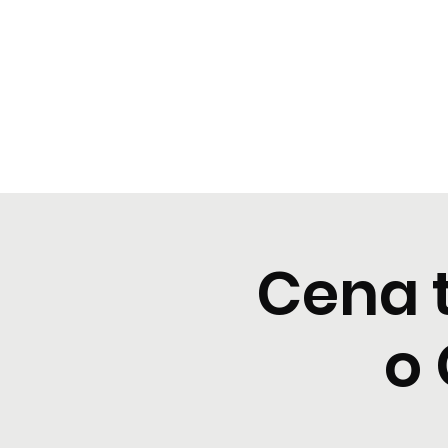
BeBop
Home
Landing Page
Typical dinners
Event Lis
Cena 
o 