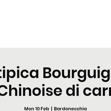
t
Tastings
Cocktail
Blogs
Nuova pagina
Nuova pagi
tipica Bourgui
Chinoise di ca
Mon 10 Feb
  |  
Bardonecchia