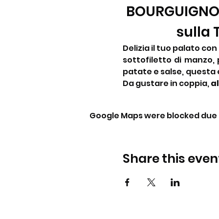
BOURGUIGNONN
sulla
Delizia il tuo palato co
sottofiletto di manzo, 
patate e salse, questa e
Da gustare in coppia, 
al
Google Maps were blocked due t
Share this even