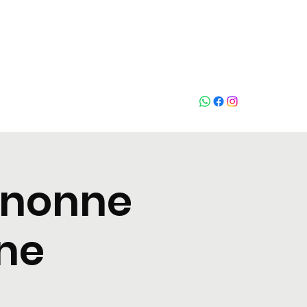
Who loves
na
gnonne
rne