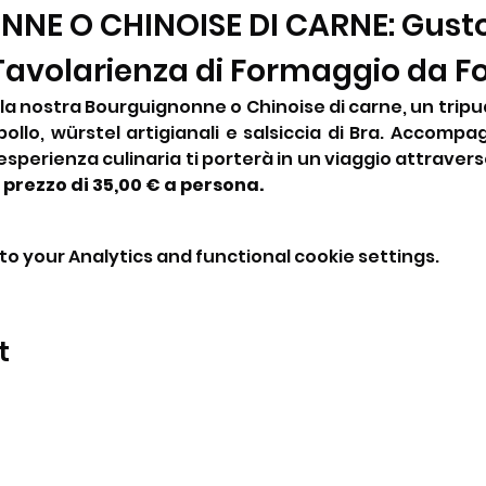
E O CHINOISE DI CARNE: Gusto 
 Tavolarienza di Formaggio da F
n la nostra Bourguignonne o Chinoise di carne, un tripud
pollo, würstel artigianali e salsiccia di Bra. Accompa
sperienza culinaria ti porterà in un viaggio attraverso
 prezzo di 35,00 € a persona.
o your Analytics and functional cookie settings.
t