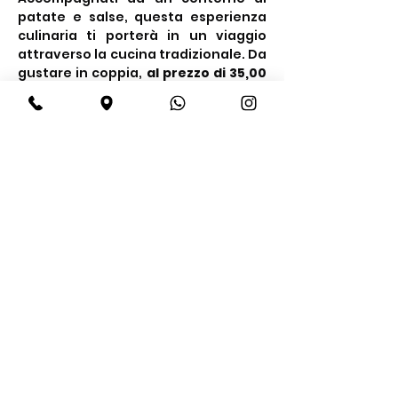
patate e salse, questa esperienza 
culinaria ti porterà in un viaggio 
attraverso la cucina tradizionale. Da 
gustare in coppia, 
al prezzo di 35,00 
€ a persona.
Share this event
BeBop
Tel:
+39 334 870 6653
Address: Via Medail 38/A Bardonecchia