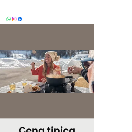
BeBop
Cena tipica