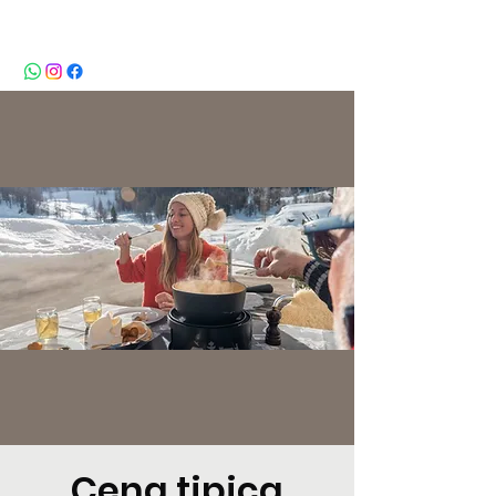
BeBop
Cena tipica