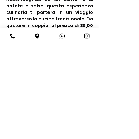
patate e salse, questa esperienza 
culinaria ti porterà in un viaggio 
attraverso la cucina tradizionale. Da 
gustare in coppia, 
al prezzo di 35,00 
€ a persona.
Share this event
BeBop
Tel:
+39 334 870 6653
Address: Via Medail 38/A Bardonecchia