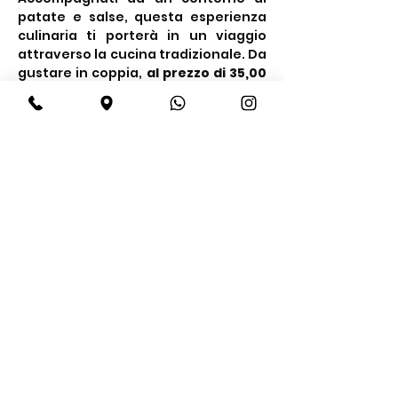
patate e salse, questa esperienza 
culinaria ti porterà in un viaggio 
attraverso la cucina tradizionale. Da 
gustare in coppia, 
al prezzo di 35,00 
€ a persona.
Share this event
BeBop
Tel:
+39 334 870 6653
Address: Via Medail 38/A Bardonecchia