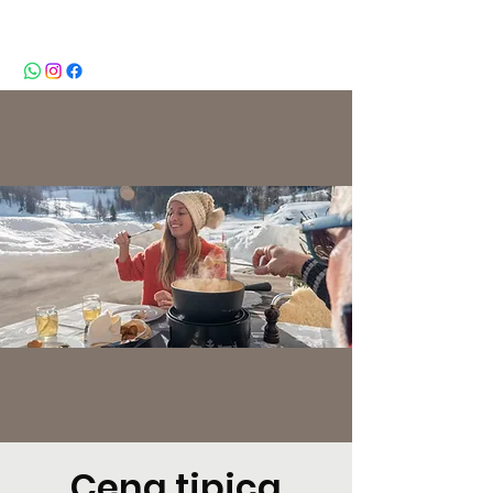
BeBop
Cena tipica