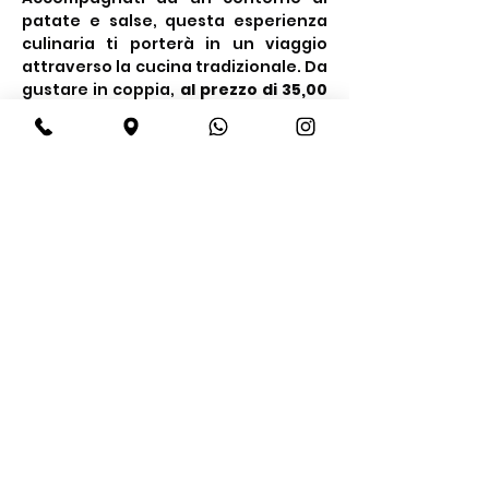
patate e salse, questa esperienza 
culinaria ti porterà in un viaggio 
attraverso la cucina tradizionale. Da 
gustare in coppia, 
al prezzo di 35,00 
€ a persona.
Share this event
BeBop
Tel:
+39 334 870 6653
Address: Via Medail 38/A Bardonecchia