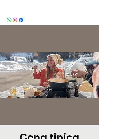
BeBop
Cena tipica