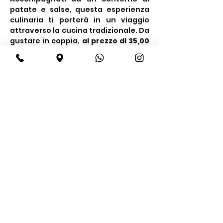
patate e salse, questa esperienza 
culinaria ti porterà in un viaggio 
attraverso la cucina tradizionale. Da 
gustare in coppia, 
al prezzo di 35,00 
€ a persona.
Share this event
BeBop
Tel:
+39 334 870 6653
Address: Via Medail 38/A Bardonecchia