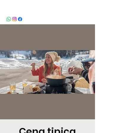
BeBop
Cena tipica