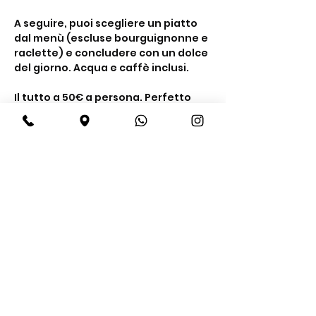
A seguire, puoi scegliere un piatto 
dal menù (escluse bourguignonne e 
raclette) e concludere con un dolce 
del giorno. Acqua e caffè inclusi.
Il tutto a 50€ a persona. Perfetto 
per una serata tra buon cibo e 
compagnia. Prenota ora.
Share this event
BeBop