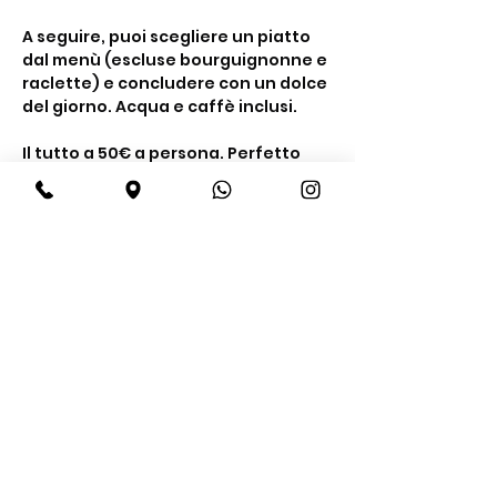
A seguire, puoi scegliere un piatto 
dal menù (escluse bourguignonne e 
raclette) e concludere con un dolce 
del giorno. Acqua e caffè inclusi.
Il tutto a 50€ a persona. Perfetto 
per una serata tra buon cibo e 
compagnia. Prenota ora.
Share this event
BeBop