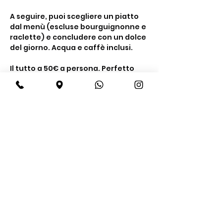
A seguire, puoi scegliere un piatto 
dal menù (escluse bourguignonne e 
raclette) e concludere con un dolce 
del giorno. Acqua e caffè inclusi.
Il tutto a 50€ a persona. Perfetto 
per una serata tra buon cibo e 
compagnia. Prenota ora.
Share this event
BeBop