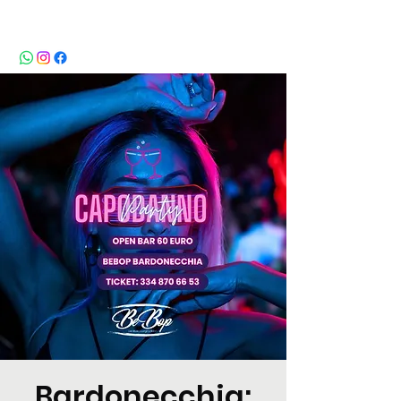
BeBop
Bardonecchia: