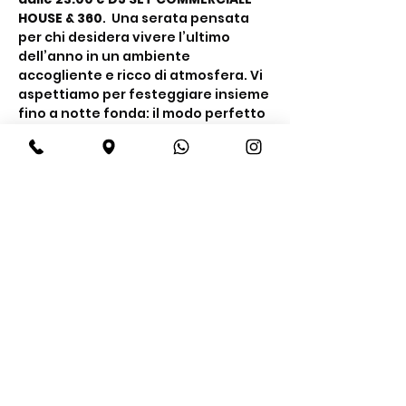
HOUSE & 360
.  Una serata pensata 
per chi desidera vivere l’ultimo 
dell’anno in un ambiente 
accogliente e ricco di atmosfera. Vi 
aspettiamo per festeggiare insieme 
fino a notte fonda: il modo perfetto 
per salutare il nuovo anno a 
Bardonecchia.
Share this event
BeBop